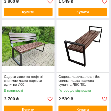
3 800
1 549
₴
₴
Купити
Купити
Садова лавочка лофт зі
Садова лавочка лофт без
спинкою лавка паркова
спинки лавка паркова
вулична Л00
вулична ЛБСП01
В наявності
Готово до відправки
3 700
2 599
₴
₴
Купити
Купити