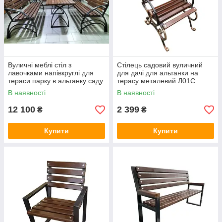
Вуличні меблі стіл з
Стілець садовий вуличний
лавочками напівкруглі для
для дачі для альтанки на
тераси парку в альтанку саду
терасу металевий Л01С
В наявності
В наявності
12 100
2 399
₴
₴
Купити
Купити