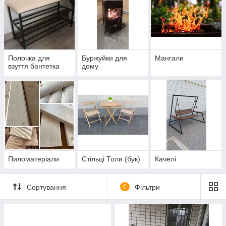
Полочка для
Буржуйки для
Мангали
взуття бантетка
дому
Пиломатеріали
Стільці Толи (бук)
Качелі
Сортування
0
Фільтри