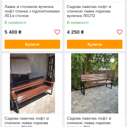
Лавка зі столиком вулична
Садова лавочка лофт зі
лофт спинка з підлокітниками
спинкою лавка паркова
Л01зі столом
вулична Л01П2
В наявності
В наявності
5 400
4 250
₴
₴
Купити
Купити
Садова лавочка лофт зі
Садова лавочка лофт зі
спинкою лавка паркова
спинкою лавка паркова