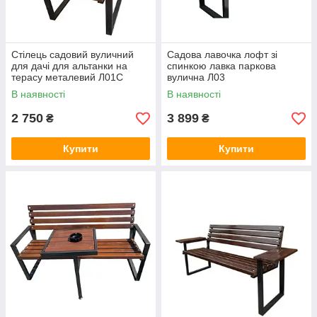
Стілець садовий вуличний
Садова лавочка лофт зі
для дачі для альтанки на
спинкою лавка паркова
терасу металевий Л01С
вулична Л03
В наявності
В наявності
2 750
3 899
₴
₴
Купити
Купити