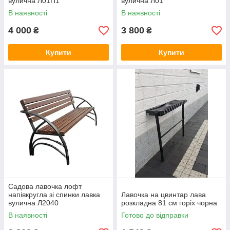
вулична Л01П1
вулична Л01
В наявності
В наявності
4 000
3 800
₴
₴
Купити
Купити
Садова лавочка лофт
напівкругла зі спинки лавка
Лавочка на цвинтар лава
вулична Л2040
розкладна 81 см горіх чорна
В наявності
Готово до відправки