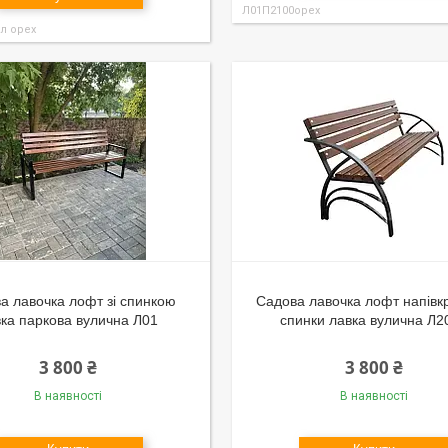
Л01П2100орех
л орех
а лавочка лофт зі спинкою
Садова лавочка лофт напівкр
ка паркова вулична Л01
спинки лавка вулична Л2
3 800 ₴
3 800 ₴
В наявності
В наявності