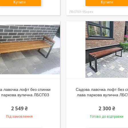
Купити
Купити
ЛБСП01-95орех
а лавочка лофт без спинки
Садова лавочка лофт без с
а паркова вулична ЛБСП03
лава паркова вулична ЛБ
2 549 ₴
2 300 ₴
Під замовлення
Готово до відправки