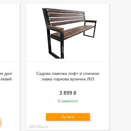
я дачі
Садова лавочка лофт зі спинкою
алевий
лавка паркова вулична Л03
3 899 ₴
В наявності
Купити
Л03105орех