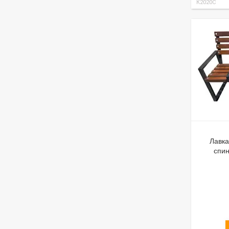
К2020С
Лавка
спин