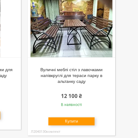
ами для
Вуличні меблі стіл з лавочками
саду
напівкруглі для тераси парку в
альтанку саду
12 100 ₴
В наявності
Купити
Л2040130комлект