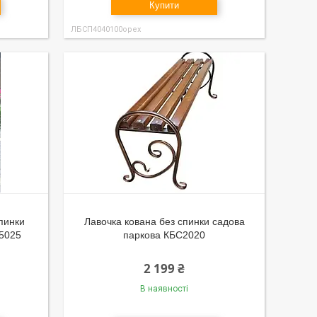
Купити
ЛБСП4040100орех
пинки
Лавочка кована без спинки садова
С5025
паркова КБС2020
2 199 ₴
В наявності