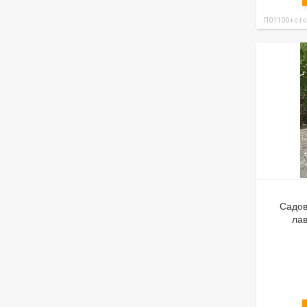
Л01100+сто
Садов
лав