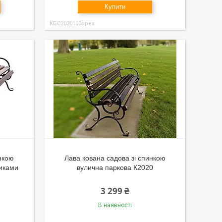
Купити
КБС2020100орех
нкою
Лава кована садова зі спинкою
никами
вулична паркова К2020
3 299 ₴
В наявності