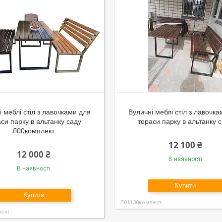
і меблі стіл з лавочками для
Вуличні меблі стіл з лавочк
си парку в альтанку саду
тераси парку в альтанку 
Л00комплект
12 100 ₴
12 000 ₴
В наявності
В наявності
Купити
Купити
Л01130комлект
лект