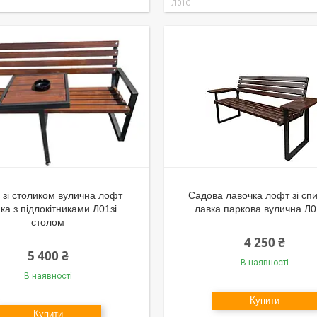
Л01С
 зі столиком вулична лофт
Садова лавочка лофт зі сп
ка з підлокітниками Л01зі
лавка паркова вулична Л
столом
4 250 ₴
5 400 ₴
В наявності
В наявності
Купити
Купити