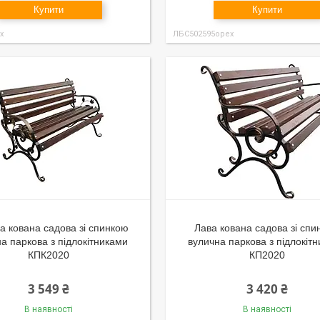
Купити
Купити
х
ЛБС502595орех
а кована садова зі спинкою
Лава кована садова зі спи
а паркова з підлокітниками
вулична паркова з підлокіт
КПК2020
КП2020
3 549 ₴
3 420 ₴
В наявності
В наявності