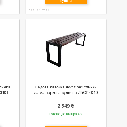
Купити
лбсцвинтар81ч
пинки
Садова лавочка лофт без спинки
БСП01
лавка паркова вулична ЛБСП4040
2 549 ₴
Готово до відправки