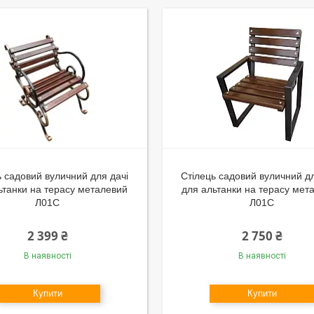
ь садовий вуличний для дачі
Стілець садовий вуличний дл
ьтанки на терасу металевий
для альтанки на терасу мет
Л01С
Л01С
2 399 ₴
2 750 ₴
В наявності
В наявності
Купити
Купити