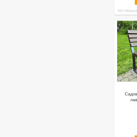
Л01100орех
Садов
лав