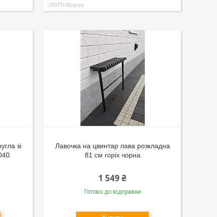
Л01П100орех
угла зі
Лавочка на цвинтар лава розкладна
040
81 см горіх чорна
1 549 ₴
Готово до відправки