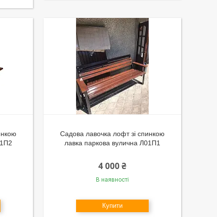
инкою
Садова лавочка лофт зі спинкою
01П2
лавка паркова вулична Л01П1
4 000 ₴
В наявності
Купити