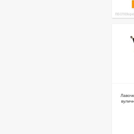
ЛБСП03оре
Лавочк
вуличн