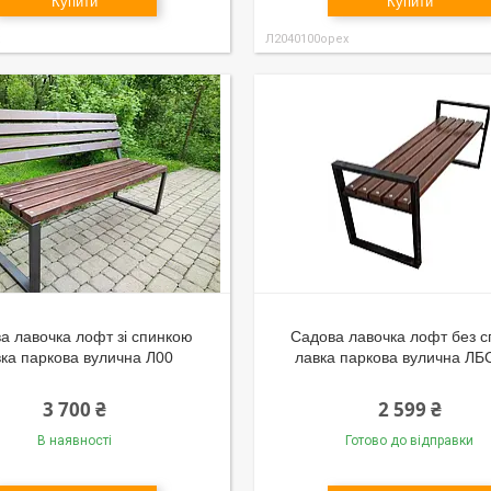
Купити
Купити
Л2040100орех
а лавочка лофт зі спинкою
Садова лавочка лофт без с
ка паркова вулична Л00
лавка паркова вулична Л
3 700 ₴
2 599 ₴
В наявності
Готово до відправки