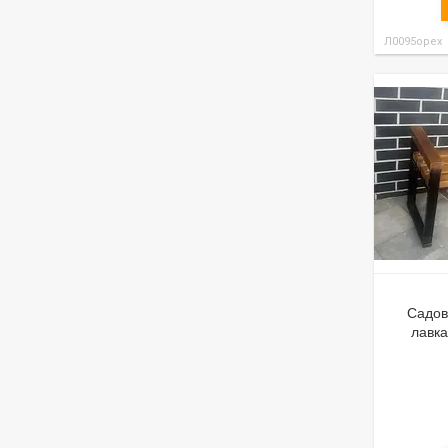
Л0095орех
Садов
лавк