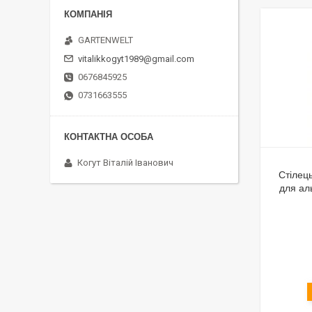
GARTENWЕLT
vitalikkogyt1989@gmail.com
0676845925
0731663555
Когут Віталій Іванович
Стілец
для ал