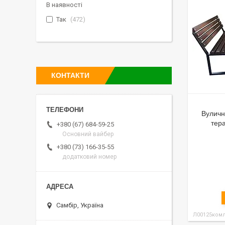
В наявності
Так
472
КОНТАКТИ
Вуличн
тера
+380 (67) 684-59-25
Основний вайбер
+380 (73) 166-35-55
додатковий номер
Самбір, Україна
Л00125ком