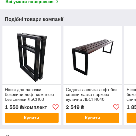
Всі умови повернення
Подібні товари компанії
Ніжки для лавочки
Садова лавочка лофт без
Ніжк
боковини лофт комплект
спинки лавка паркова
боко
без спинки ЛБСП03
вулична ЛБСП4040
спин
1 550
2 549
1 8
₴/комплект
₴
Купити
Купити