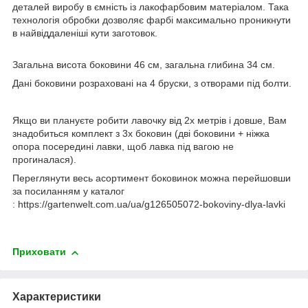
деталей виробу в ємність із лакофарбовим матеріалом. Така
технологія обробки дозволяє фарбі максимально проникнути
в найвіддаленіші кути заготовок.
Загальна висота боковини 46 см, загальна глибина 34 см.
Дані боковини розраховані на 4 бруски, з отворами під болти.
Якщо ви плануєте робити лавочку від 2х метрів і довше, Вам
знадобиться комплект з 3х боковин (дві боковини + ніжка
опора посередині лавки, щоб лавка під вагою не
прогиналася).
Переглянути весь асортимент боковинок можна перейшовши
за посиланням у каталог
: https://gartenwelt.com.ua/ua/g126505072-bokoviny-dlya-lavki
Приховати
Характеристики