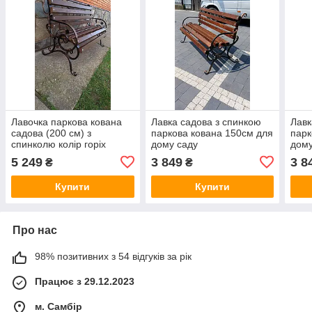
Лавочка паркова кована
Лавка садова з спинкою
Лавк
садова (200 см) з
паркова кована 150см для
парк
спинколю колір горіх
дому саду
дому
5 249
3 849
3 8
₴
₴
Купити
Купити
Про нас
98% позитивних з 54 відгуків за рік
Працює з 29.12.2023
м. Самбір