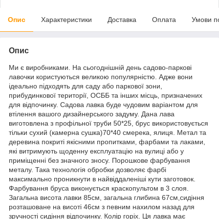
Опис
Характеристики
Доставка
Оплата
Умови п
Опис
Ми є виробниками. На сьогоднішній день садово-паркові
лавочки користуються великою популярністю. Адже вони
ідеально підходять для саду або паркової зони,
прибудинкової території, ОСББ та інших місць, призначених
для відпочинку. Садова лавка буде чудовим варіантом для
втілення вашого дизайнерського задуму. Дана лава
виготовлена ​​з профільної труби 50*25, брус використовується
тільки сухий (камерна сушка)70*40 смерека, ялиця. Метал та
деревина покриті якісними пропитками, фарбами та лаками,
які витримують щоденну експлуатацію на вулиці або у
приміщенні без значного зносу. Порошкове фарбування
металу. Така технологія обробки дозволяє фарбі
максимально проникнути в найвіддаленіші кути заготовок.
Фарбування бруса виконується краскопультом в 3 слоя.
Загальна висота лавки 85см, загальна глибина 67см,сидіння
розташоване на висоті 46см з певним нахилом назад для
зручності сидіння відпочинку. Колір горіх. Ця лавка має